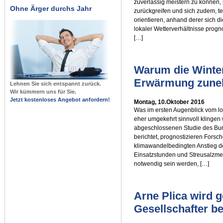
zuverlässig meistern zu können,
Ohne Ärger durchs Jahr
zurückgreifen und sich zudem, 
orientieren, anhand derer sich 
lokaler Wetterverhältnisse progn
[…]
Warum die Winter
Erwärmung zuneh
Lehnen Sie sich entspannt zurück.
Wir kümmern uns für Sie.
Jetzt kostenloses Angebot anfordern!
Montag, 10.Oktober 2016
Was im ersten Augenblick vom lo
eher umgekehrt sinnvoll klingen w
abgeschlossenen Studie des Bu
berichtet, prognostizieren Fors
klimawandelbedingten Anstieg d
Einsatzstunden und Streusalzme
notwendig sein werden, […]
Arne Plica wird 
Gesellschafter b