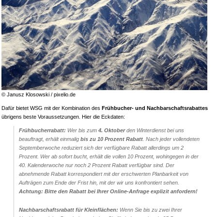
© Janusz Klosowski / pixelio.de
Dafür bietet WSG mit der Kombination des
Frühbucher- und Nachbarschaftsrabattes
übrigens beste Voraussetzungen. Hier die Eckdaten:
Frühbucherrabatt:
Wer bis zum
4. Oktober
den Winterdienst bei uns
beauftragt, erhält einmalig
bis zu 10 Prozent Rabatt
. Nach jeder vollendeten
Septemberwoche reduziert sich der verfügbare Rabatt allerdings um 2
Prozent. Wer ab sofort bucht, erhält die vollen 10 Prozent, wohingegen in der
40. Kalenderwoche nur noch 2 Prozent Rabatt verfügbar sind. Der
abnehmende Rabatt korrespondiert mit der erschwerten Planbarkeit von
Aufträgen zum Ende der Frist hin, mit der wir uns konfrontiert sehen.
Achtung: Bitte den Rabatt bei Ihrer Online-Anfrage explizit anfordern!
Nachbarschaftsrabatt für Kleinflächen:
Wenn Sie bis zu zwei Ihrer