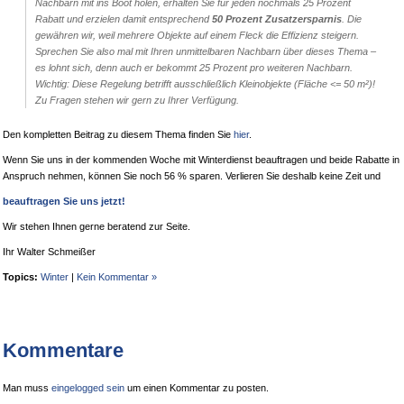
Nachbarn mit ins Boot holen, erhalten Sie für jeden nochmals 25 Prozent
Rabatt und erzielen damit entsprechend
50 Prozent Zusatzersparnis
. Die
gewähren wir, weil mehrere Objekte auf einem Fleck die Effizienz steigern.
Sprechen Sie also mal mit Ihren unmittelbaren Nachbarn über dieses Thema –
es lohnt sich, denn auch er bekommt 25 Prozent pro weiteren Nachbarn.
Wichtig: Diese Regelung betrifft ausschließlich Kleinobjekte (Fläche <= 50 m²)!
Zu Fragen stehen wir gern zu Ihrer Verfügung.
Den kompletten Beitrag zu diesem Thema finden Sie
hier
.
Wenn Sie uns in der kommenden Woche mit Winterdienst beauftragen und beide Rabatte in
Anspruch nehmen, können Sie noch 56 % sparen. Verlieren Sie deshalb keine Zeit und
beauftragen Sie uns jetzt!
Wir stehen Ihnen gerne beratend zur Seite.
Ihr Walter Schmeißer
Topics:
Winter
|
Kein Kommentar »
Kommentare
Man muss
eingelogged sein
um einen Kommentar zu posten.