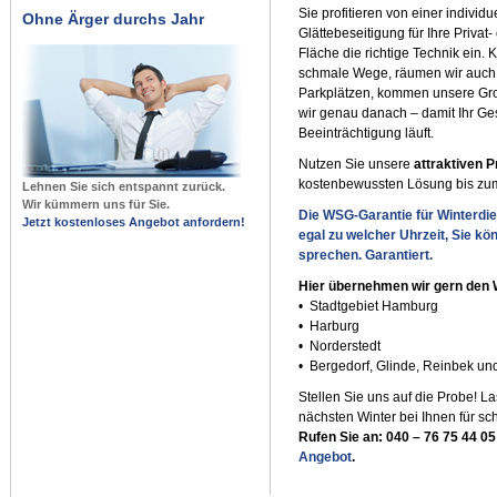
Sie profitieren von einer indivi
Ohne Ärger durchs Jahr
Glättebeseitigung für Ihre Privat
Fläche die richtige Technik ein.
schmale Wege, räumen wir auch w
Parkplätzen, kommen unsere Gro
wir genau danach – damit Ihr Ge
Beeinträchtigung läuft.
Nutzen Sie unsere
attraktiven 
kostenbewussten Lösung bis zu
Lehnen Sie sich entspannt zurück.
Wir kümmern uns für Sie.
Die WSG-Garantie für Winterdie
Jetzt kostenloses Angebot anfordern!
egal zu welcher Uhrzeit, Sie kö
sprechen. Garantiert.
Hier übernehmen wir gern den W
• Stadtgebiet Hamburg
• Harburg
• Norderstedt
• Bergedorf, Glinde, Reinbek und
Stellen Sie uns auf die Probe! L
nächsten Winter bei Ihnen für sc
Rufen Sie an: 040 – 76 75 44 05
Angebot
.