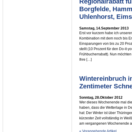
Regionalrabatt f
Borgfelde, Hamm
Uhlenhorst, Eims
Samstag, 14.September 2013
Erst vor kurzem habe ich unseren 
Kombination mit dem noch bis E
Einsparungen von bis zu 20 Proze
stellt (10 Prozent für den Do-it-
Frühbucherrabatt). Nun möchten 
Ihre […]
Wintereinbruch i
Zentimeter Schne
Sonntag, 28.Oktober 2012
Wer dieses Wochenende mal die Na
haben, dass die Wetterlage in De
hat: Der Winter ist über Thürin
kürzester Zeit vollständig in Wei
am vergangenen Wochenende an v
« Vorangehende Artikel