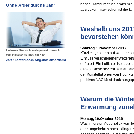
hatten Hamburger vielerorts mit
Ohne Ärger durchs Jahr
ausrücken. Inzwischen ist die […
Weshalb uns 2017
bevorstehen kön
Sonntag, 5.November 2017
Lehnen Sie sich entspannt zurück.
Kürzlich gesehen auf weather.com
Wir kümmern uns für Sie.
Einfluss verschiedener Wetterph
Jetzt kostenloses Angebot anfordern!
erläutert. Ein Indikator ist dabei
(NAO): Diese bezieht sich auf di
der Konstellationen von Hoch- un
positives NAO lässt dank ausgep
Warum die Winter
Erwärmung zuneh
Montag, 10.Oktober 2016
Was im ersten Augenblick vom lo
eher umgekehrt sinnvoll klingen w