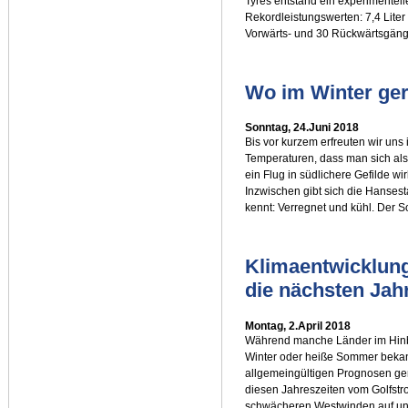
Tyres entstand ein experimentelle
Rekordleistungswerten: 7,4 Lite
Vorwärts- und 30 Rückwärtsgäng
Wo im Winter ge
Sonntag, 24.Juni 2018
Bis vor kurzem erfreuten wir un
Temperaturen, dass man sich als
ein Flug in südlichere Gefilde wi
Inzwischen gibt sich die Hansest
kennt: Verregnet und kühl. Der 
Klimaentwicklun
die nächsten Jahr
Montag, 2.April 2018
Während manche Länder im Hinblic
Winter oder heiße Sommer bekan
allgemeingültigen Prognosen ge
diesen Jahreszeiten vom Golfstro
schwächeren Westwinden auf uns