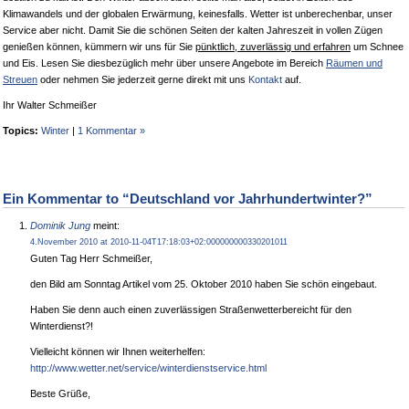
Klimawandels und der globalen Erwärmung, keinesfalls. Wetter ist unberechenbar, unser
Service aber nicht. Damit Sie die schönen Seiten der kalten Jahreszeit in vollen Zügen
genießen können, kümmern wir uns für Sie
pünktlich, zuverlässig und erfahren
um Schnee
und Eis. Lesen Sie diesbezüglich mehr über unsere Angebote im Bereich
Räumen und
Streuen
oder nehmen Sie jederzeit gerne direkt mit uns
Kontakt
auf.
Ihr Walter Schmeißer
Topics:
Winter
|
1 Kommentar »
Ein Kommentar to “Deutschland vor Jahrhundertwinter?”
Dominik Jung
meint:
4.November 2010 at 2010-11-04T17:18:03+02:000000000330201011
Guten Tag Herr Schmeißer,
den Bild am Sonntag Artikel vom 25. Oktober 2010 haben Sie schön eingebaut.
Haben Sie denn auch einen zuverlässigen Straßenwetterbereicht für den
Winterdienst?!
Vielleicht können wir Ihnen weiterhelfen:
http://www.wetter.net/service/winterdienstservice.html
Beste Grüße,