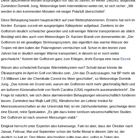
Diese Spitzenwerte wurden ursprünglich vor fast 50 Jahren, im Winter 1962/63, aufgestellt.
Zumindest Dominik Jung, Meteorologe beim Internetdienst wetter.net, ist sich sicher: „Wir
werden in den kommenden Monaten mit eisiger Polarluft überschüttet“.
Diese Behauptung basiert hauptsächlich auf zwei Wetterphänomenen. Erstens hat sich im
Norden Europas zurzeit ein ausgeprägtes Kältepolster aufgebaut. Zweitens ist der
Golfstrom deutlich schwächer geworden und soll weniger Wärme transportieren als üblich.
Bestätigt wird dies auch vom Meteorologen Dr. Karsten Brandt von donnerwetter.de: „Der
Golfstrom ist ein gewaltiges Strömungssystem, das eigentlich das warme Wasser der
Tropen mit dem kalten der Polarregionen vermischen soll. Schon in den letzten zwei
Jahren hat er deutlich weniger Wärme transportiert, in diesem ist er noch weiter
geschwächt.“ Kommt der Golfstrom ganz zum Erliegen, droht Europa eine neue
Eiszeit
.
Warum also schwächelt Europas Wärmeleitsystem nun? Schuld daran könnte die
Ölkatastrophe im April im Golf von Mexiko sein. „Um das Öl aufzusaugen, hat BP mehr als
7,5 Millionen Liter der Chemikalie Corexit ins Meer geschüttet“, so Meteorologe Dominik
Jung. „Das könnte ein Grund sein, warum der Golfstrom nicht mehr gleichmäßig fließt und
am äußeren Küstenabschnitt von North Carolina (USA) regelrecht auseinanderbricht“. Die
Frage ist natürlich, wie sich diese alarmierenden Behauptungen wissenschaftlich fundieren
lassen. Zumindest laut Mojib Latif (55), Klimaforscher am Leibniz-Institut für
Meereswissenschaften an der Universität Kiel, ist ein Jahrhundertwinter, geschweige denn
eine Eiszeit, reine Spekulation. „Es gibt dazu keine seriösen wissenschaftlichen Studien.
Der Golfstrom ist nach unseren Messungen stabil.“
Einigkeit herrscht unter Experten also keineswegs. Fakt ist aber, dass der Oktober nach
Januar, Februar, Mai und September schon der fünfte Monat in diesem Jahr ist, der
deutlich zu kalt ist. Den Winter abschreiben sollte man also, selbst in Zeiten des