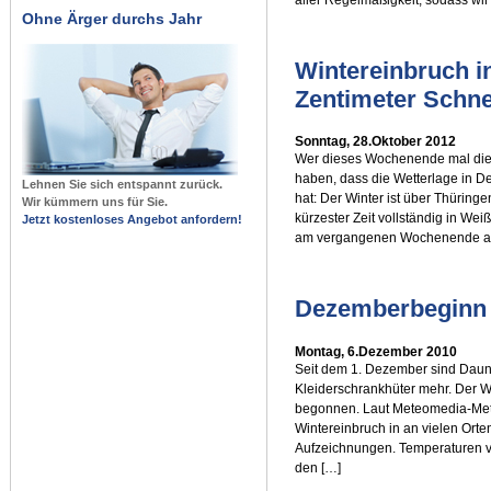
Ohne Ärger durchs Jahr
Wintereinbruch i
Zentimeter Schne
Sonntag, 28.Oktober 2012
Wer dieses Wochenende mal die Na
haben, dass die Wetterlage in De
Lehnen Sie sich entspannt zurück.
hat: Der Winter ist über Thürin
Wir kümmern uns für Sie.
kürzester Zeit vollständig in Wei
Jetzt kostenloses Angebot anfordern!
am vergangenen Wochenende an v
Dezemberbeginn b
Montag, 6.Dezember 2010
Seit dem 1. Dezember sind Daun
Kleiderschrankhüter mehr. Der Win
begonnen. Laut Meteomedia-Met
Wintereinbruch in an vielen Orte
Aufzeichnungen. Temperaturen vo
den […]