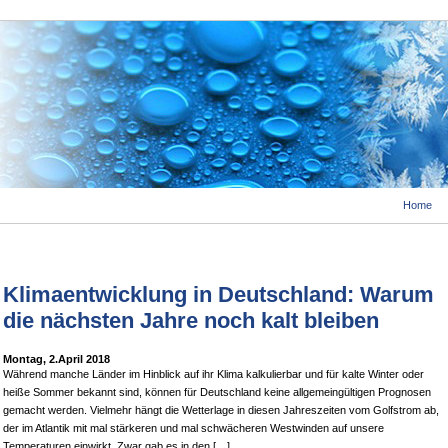
Home
Klimaentwicklung in Deutschland: Warum
die nächsten Jahre noch kalt bleiben
Montag, 2.April 2018
Während manche Länder im Hinblick auf ihr Klima kalkulierbar und für kalte Winter oder
heiße Sommer bekannt sind, können für Deutschland keine allgemeingültigen Prognosen
gemacht werden. Vielmehr hängt die Wetterlage in diesen Jahreszeiten vom Golfstrom ab,
der im Atlantik mit mal stärkeren und mal schwächeren Westwinden auf unsere
Temperaturen einwirkt. Zwar gab es in den […]