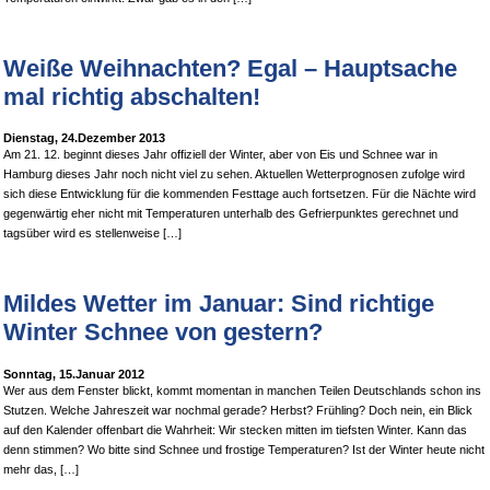
Weiße Weihnachten? Egal – Hauptsache
mal richtig abschalten!
Dienstag, 24.Dezember 2013
Am 21. 12. beginnt dieses Jahr offiziell der Winter, aber von Eis und Schnee war in
Hamburg dieses Jahr noch nicht viel zu sehen. Aktuellen Wetterprognosen zufolge wird
sich diese Entwicklung für die kommenden Festtage auch fortsetzen. Für die Nächte wird
gegenwärtig eher nicht mit Temperaturen unterhalb des Gefrierpunktes gerechnet und
tagsüber wird es stellenweise […]
Mildes Wetter im Januar: Sind richtige
Winter Schnee von gestern?
Sonntag, 15.Januar 2012
Wer aus dem Fenster blickt, kommt momentan in manchen Teilen Deutschlands schon ins
Stutzen. Welche Jahreszeit war nochmal gerade? Herbst? Frühling? Doch nein, ein Blick
auf den Kalender offenbart die Wahrheit: Wir stecken mitten im tiefsten Winter. Kann das
denn stimmen? Wo bitte sind Schnee und frostige Temperaturen? Ist der Winter heute nicht
mehr das, […]