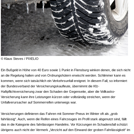
© Klaus Steves / PIXELIO
Ein Bußgeld in Höhe von 40 Euro sowie 1 Punkt in Flensburg winken denen, die sich nicht
an die Regelung halten und von Ordnungshütern erwischt werden. Schlimmer kann es
kommen, wenn sich tatsächlich ein Verkehrsunfall ereignet. In diesem Fall, so informiert
der Bundesverband der Versicherungskaufleute, übernimmt die Kfz-
Haftpflichtversicherung zwar den Schaden der Gegenseite, aber die Vollkasko-
Versicherung kann ihre Leistungen kürzen oder vollständig streichen, wenn der
Unfallverursacher auf Sommerreifen unterwegs war.
Versicherungen definieren das Fahren mit Sommer-Pneus im Winter oft als „grob
fahrlässig“. Auch, wenn die Reifen eines Fahrzeuges im Profil stark abgenutzt sind, fällt
das in die Kategorie des fahrlässigen Handelns. Vor Kürzungen im Schadensfall schützt
übrigens auch nicht der Vermerk „Verzicht auf den Einwand der groben Fahrlässigkeit“ im