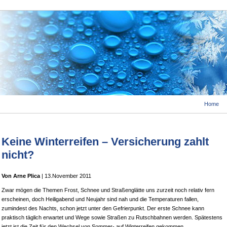
Home
Keine Winterreifen – Versicherung zahlt
nicht?
Von Arne Plica
| 13.November 2011
Zwar mögen die Themen Frost, Schnee und Straßenglätte uns zurzeit noch relativ fern
erscheinen, doch Heiligabend und Neujahr sind nah und die Temperaturen fallen,
zumindest des Nachts, schon jetzt unter den Gefrierpunkt. Der erste Schnee kann
praktisch täglich erwartet und Wege sowie Straßen zu Rutschbahnen werden. Spätestens
jetzt ist die Zeit für den Wechsel von Sommer- auf Winterreifen gekommen.