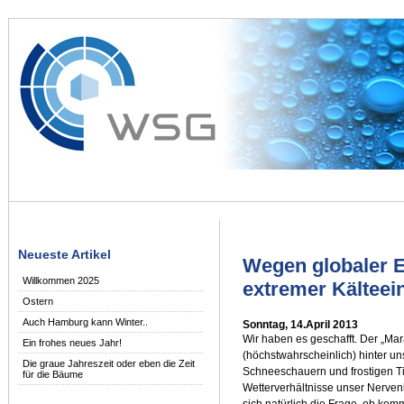
Neueste Artikel
Wegen globaler 
Willkommen 2025
extremer Kälteei
Ostern
Auch Hamburg kann Winter..
Sonntag, 14.April 2013
Wir haben es geschafft. Der „Mar
Ein frohes neues Jahr!
(höchstwahrscheinlich) hinter uns
Die graue Jahreszeit oder eben die Zeit
Schneeschauern und frostigen Ti
für die Bäume
Wetterverhältnisse unser Nervenk
sich natürlich die Frage, ob ko