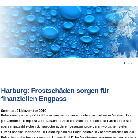
Home
Harburg: Frostschäden sorgen für
finanziellen Engpass
Sonntag, 21.November 2010
Behelfsmäßige Tempo-30-Schilder säumen in diesen Zeiten die Harburger Straßen. Ein
gemächliches Tempo ist auch ratsam für Auto und Autofahrer, denn die Fahrbahnen sind
übersät mit zahlreichen Schlaglöchern, deren Beseitigung die verantwortlichen Stellen
zurzeit absolut überfordert. In Hamburg sind die Bezirksämter, in Zusammenarbeit mit der
Behörde für Stadtentwicklung und Umwelt (BSU), für Straßenausbesserungen zuständig.la