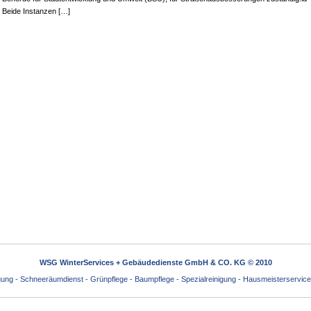
Beide Instanzen […]
WSG WinterServices + Gebäudedienste GmbH & CO. KG © 2010
igung - Schneeräumdienst - Grünpflege - Baumpflege - Spezialreinigung - Hausmeisterservice