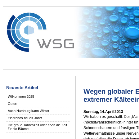
Neueste Artikel
Wegen globaler 
Willkommen 2025
extremer Kälteei
Ostern
Auch Hamburg kann Winter..
Sonntag, 14.April 2013
Wir haben es geschafft. Der „Mar
Ein frohes neues Jahr!
(höchstwahrscheinlich) hinter uns
Die graue Jahreszeit oder eben die Zeit
Schneeschauern und frostigen Ti
für die Bäume
Wetterverhältnisse unser Nervenk
sich natürlich die Frage, ob ko