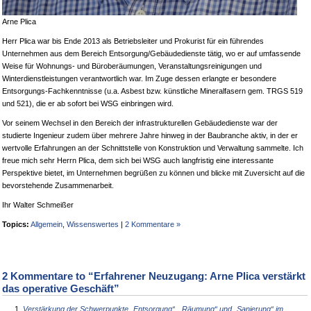
Arne Plica
Herr Plica war bis Ende 2013 als Betriebsleiter und Prokurist für ein führendes
Unternehmen aus dem Bereich Entsorgung/Gebäudedienste tätig, wo er auf umfassende
Weise für Wohnungs- und Büroberäumungen, Veranstaltungsreinigungen und
Winterdienstleistungen verantwortlich war. Im Zuge dessen erlangte er besondere
Entsorgungs-Fachkenntnisse (u.a. Asbest bzw. künstliche Mineralfasern gem. TRGS 519
und 521), die er ab sofort bei WSG einbringen wird.
Vor seinem Wechsel in den Bereich der infrastrukturellen Gebäudedienste war der
studierte Ingenieur zudem über mehrere Jahre hinweg in der Baubranche aktiv, in der er
wertvolle Erfahrungen an der Schnittstelle von Konstruktion und Verwaltung sammelte. Ich
freue mich sehr Herrn Plica, dem sich bei WSG auch langfristig eine interessante
Perspektive bietet, im Unternehmen begrüßen zu können und blicke mit Zuversicht auf die
bevorstehende Zusammenarbeit.
Ihr Walter Schmeißer
Topics:
Allgemein
,
Wissenswertes
|
2 Kommentare »
2 Kommentare to “Erfahrener Neuzugang: Arne Plica verstärkt
das operative Geschäft”
Verstärkung der Schwerpunkte „Entsorgung“, „Räumung“ und „Sanierung“ im