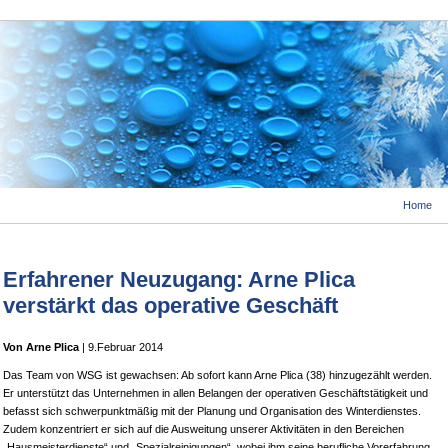
Home
Erfahrener Neuzugang: Arne Plica
verstärkt das operative Geschäft
Von Arne Plica
| 9.Februar 2014
Das Team von WSG ist gewachsen: Ab sofort kann Arne Plica (38) hinzugezählt werden.
Er unterstützt das Unternehmen in allen Belangen der operativen Geschäftstätigkeit und
befasst sich schwerpunktmäßig mit der Planung und Organisation des Winterdienstes.
Zudem konzentriert er sich auf die Ausweitung unserer Aktivitäten in den Bereichen
„Hausmeisterdienste“ und „Spezialreinigungen“, wobei ihm seine berufliche Vorerfahrung