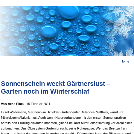
Home
Sonnenschein weckt Gärtnerslust –
Garten noch im Winterschlaf
Von Arne Plica
| 15.Februar 2011
Ursel Wedemann, Gärtnerin im Hittfelder Gartencenter Bellandris Matthies, warnt vor
frühzeitigem Aktionismus. Auch wenn Naturverbundene mit den ersten Sonnenstrahlen
bereits den Frühling einläuten möchten, gibt es bei aller Aufbruchsstimmung vor allem eines
zu beachten: Das Ökosystem Garten braucht seine Ruhepause. Wer das Beet zu früh
betritt, verdichtet den feuchten Mutterboden unnötig. Düngemittel kann der Pflanzenfreund