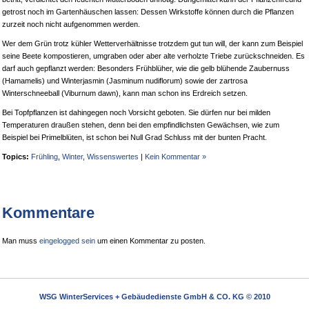
getrost noch im Gartenhäuschen lassen: Dessen Wirkstoffe können durch die Pflanzen
zurzeit noch nicht aufgenommen werden.
Wer dem Grün trotz kühler Wetterverhältnisse trotzdem gut tun will, der kann zum Beispiel
seine Beete kompostieren, umgraben oder aber alte verholzte Triebe zurückschneiden. Es
darf auch gepflanzt werden: Besonders Frühblüher, wie die gelb blühende Zaubernuss
(Hamamelis) und Winterjasmin (Jasminum nudiflorum) sowie der zartrosa
Winterschneeball (Viburnum dawn), kann man schon ins Erdreich setzen.
Bei Topfpflanzen ist dahingegen noch Vorsicht geboten. Sie dürfen nur bei milden
Temperaturen draußen stehen, denn bei den empfindlichsten Gewächsen, wie zum
Beispiel bei Primelblüten, ist schon bei Null Grad Schluss mit der bunten Pracht.
Topics:
Frühling
,
Winter
,
Wissenswertes
|
Kein Kommentar »
Kommentare
Man muss
eingelogged sein
um einen Kommentar zu posten.
WSG WinterServices + Gebäudedienste GmbH & CO. KG © 2010