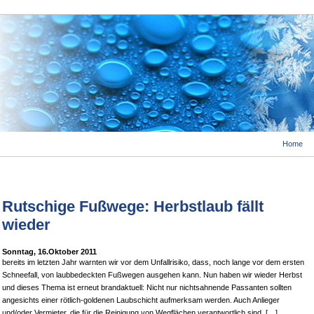
Home
Rutschige Fußwege: Herbstlaub fällt
wieder
Sonntag, 16.Oktober 2011
bereits im letzten Jahr warnten wir vor dem Unfallrisiko, dass, noch lange vor dem ersten
Schneefall, von laubbedeckten Fußwegen ausgehen kann. Nun haben wir wieder Herbst
und dieses Thema ist erneut brandaktuell: Nicht nur nichtsahnende Passanten sollten
angesichts einer rötlich-goldenen Laubschicht aufmerksam werden. Auch Anlieger
und/oder Vermieter, die für die Reinigung von Wegflächen verantwortlich sind, […]