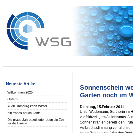
Neueste Artikel
Sonnenschein wec
Willkommen 2025
Garten noch im W
Ostern
Auch Hamburg kann Winter..
Dienstag, 15.Februar 2011
Ursel Wedemann, Gärtnerin im Hit
Ein frohes neues Jahr!
vor frühzeitigem Aktionismus. A
Die graue Jahreszeit oder eben die Zeit
Sonnenstrahlen bereits den Frühl
für die Bäume
Aufbruchsstimmung vor allem ei
seine Ruhepause. Wer das Beet zu